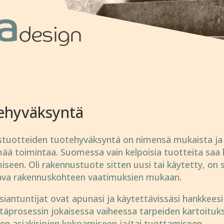
ehyväksyntä
tuot­teiden tuote­hyväk­syntä on nimensä mukaista ja 
ää toimin­taa. Suomessa vain kel­poisia tuot­teita saa 
miseen. Oli rakennus­tuote sitten uusi tai käy­tetty, on s
tava rakennus­kohteen vaati­muk­sien mu­kaan.
sian­tuntijat ovat apu­nasi ja käytet­tävis­säsi hank­kees
tä­pro­sessin jokai­sessa vai­hees­sa tar­peiden kartoi­tuk
jen asia­kirjojen kokoa­mi­seen ja/tai tuot­tami­seen.