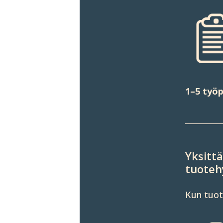
1–5 työp
Yksittä
tuote­h
Kun tuot