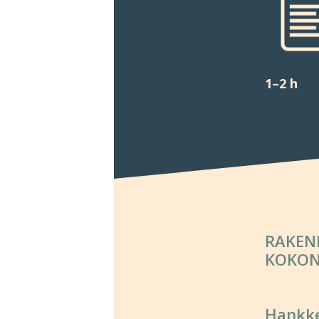
1–2 h
RAKEN
KOKON
Hank­ke