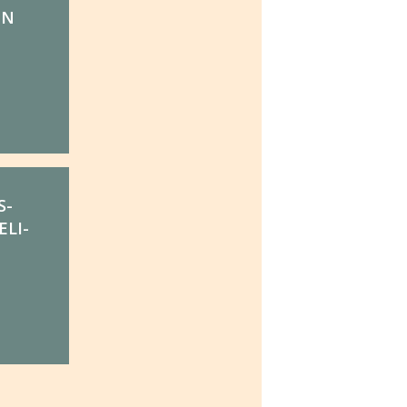
UN
­­
LI­­