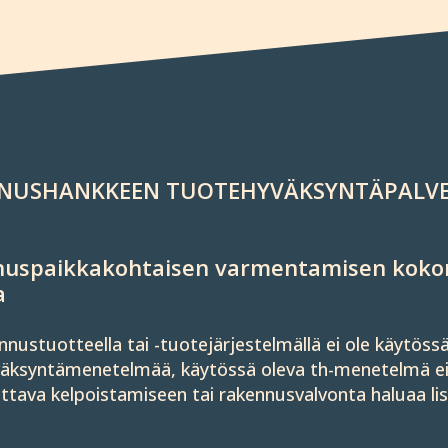
NUS­HANKKEEN TUOTE­HYVÄKSYNTÄ­PALV
us­paikka­kohtaisen varmen­tamisen koko
a
­nus­tuot­teella tai -tuote­järjestel­mällä ei ole käy­tö
äk­syntä­mene­telmää, käy­tössä oleva th-mene­telmä ei
t­tava kelpois­tami­seen tai rakennus­valvonta haluaa lisä