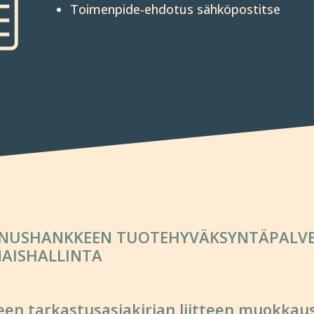
Toimen­pide-ehdotus sähkö­pos­titse
NUS­HANKKEEN TUOTE­HYVÄKSYNTÄ­PALV
AIS­HALLINTA
en tarkastus­asia­kirjan liit­teen muok­kau