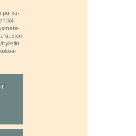
a purku-
ah­dol­
tys­mate­
­ta uusien
i­tyksiin
 kokoa­
UT