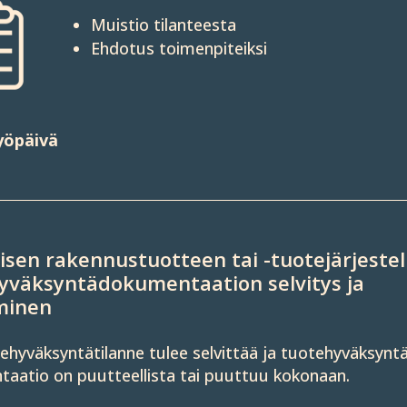
Muistio tilanteesta
Ehdotus toimenpiteiksi
työpäivä
isen rakennus­tuotteen tai -tuote­järjest
yväksyntä­dokumen­taation selvitys ja
minen
­hyväk­syntä­­tilanne tulee selvit­­tää ja tuote­­hyväk­syntä
taatio on puut­­teel­lista tai puut­­tuu koko­naan.