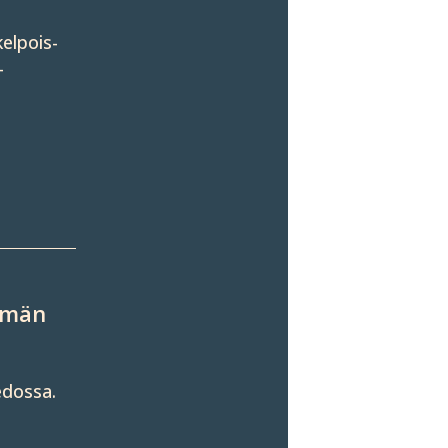
kelpois­
­
elmän
edossa.