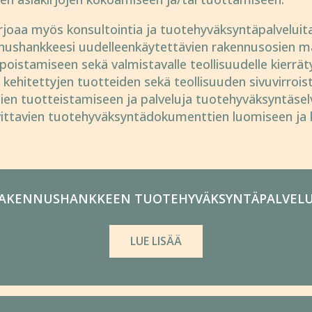
rjoaa myös konsul­tointia ja tuote­hyväksyntä­palveluit
nus­hank­keesi uudel­leen­käytet­tävien raken­nus­osien m
­pois­ta­miseen sekä valmis­taval­le teol­lisuu­delle kier­rä­
a kehi­tet­tyjen tuot­teiden sekä teol­lisuu­den sivu­virrois
tien tuot­teis­ta­miseen ja pal­ve­luja tuote­hyväksyntä­selv
it­tavien tuote­hyväksyntä­dokument­tien luomi­seen ja
AKENNUS­HANKKEEN TUOTE­HYVÄKSYNTÄ­PALVEL
LUE LISÄÄ