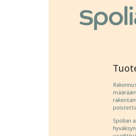
Tuot
Rakennus­
mää­rää­m
raken­ta­
pois­tet­
Spolian a
hyväksyn­
vaadit­tu