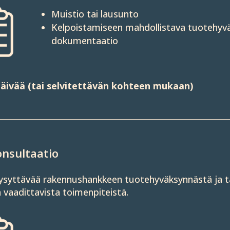
Muistio tai lausunto
Kelpoista­miseen mahdol­listava tuote­hyv
dokumen­taatio
äivää (tai selvitettävän kohteen mukaan)
nsultaatio
ysyttävää rakennus­hankkeen tuote­hyväksyn­nästä ja t
a vaadit­tavista toimen­piteistä.