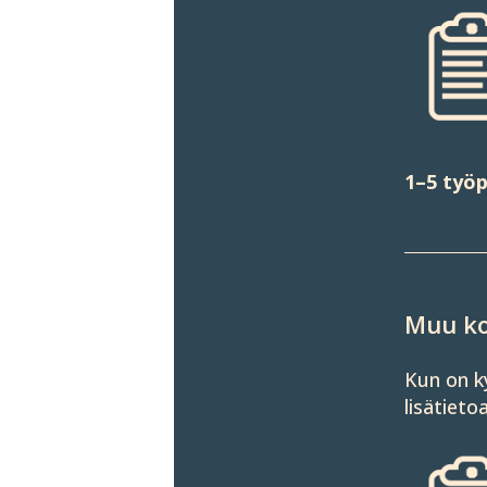
1–5 työp
Muu ko
Kun on k
lisä­tieto