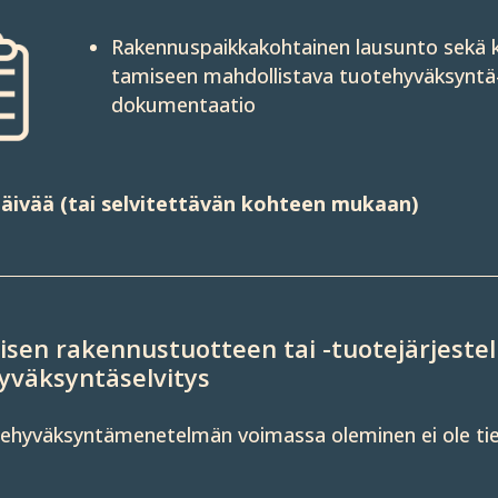
Rakennus­paikka­kohtainen lau­sunto sekä 
tamiseen mahdol­listava tuote­hyväk­syntä
dokumen­taatio
äivää (tai selvitettävän kohteen mukaan)
isen rakennus­tuotteen tai -tuote­järjes­t
yväksyntä­selvitys
e­hyväksyntä­menetelmän voi­massa oleminen ei ole ti