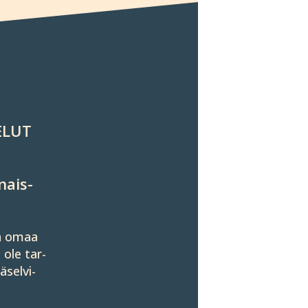
ELUT
nais­
ssä omaa
 ole tar­
­selvi­