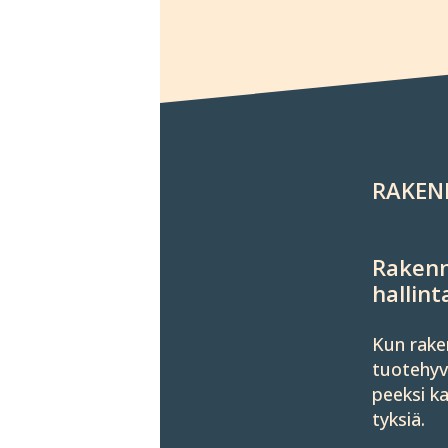
RAKEN
Rakenn
hallint
Kun raken
tuote­hyv
peeksi ka
tyksiä.