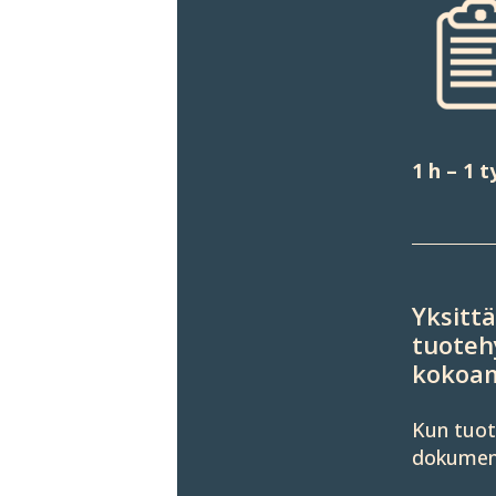
1 h – 1 
Yksittä
tuote­h
kokoa
Kun tuote­
dokumen­­