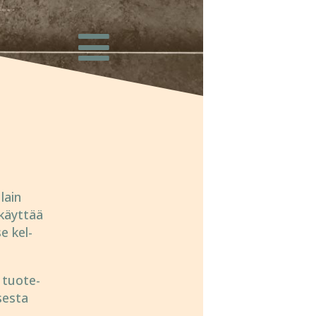
lain
käyt­tää
e kel­
i tuote­
ses­ta