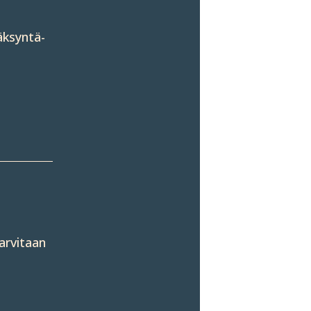
äksyntä­
arvitaan