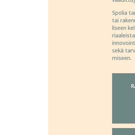
Spolia ta
tai raken
liseen kel
riaa­leist
inno­voin­
sekä tarv
miseen.
R