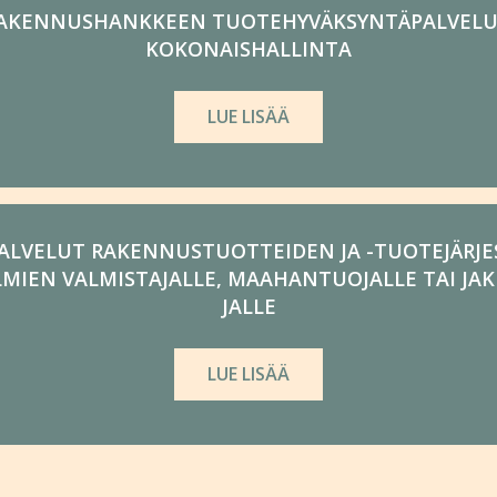
AKENNUS­­HANK­KEEN TUOTE­­HYVÄKSYNTÄ­PALVEL
KOKONAIS­­HALLINTA
LUE LISÄÄ
ALVELUT RAKENNUS­­TUOT­­TEIDEN JA -TUOTE­­­JÄRJES­
MIEN VALMIS­­­TAJALLE, MAAHAN­­­TUOJALLE TAI JAKE­­
JALLE
LUE LISÄÄ